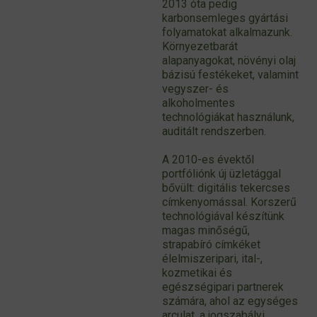
2013 óta pedig
karbonsemleges gyártási
folyamatokat alkalmazunk.
Környezetbarát
alapanyagokat, növényi olaj
bázisú festékeket, valamint
vegyszer- és
alkoholmentes
technológiákat használunk,
auditált rendszerben.
A 2010-es évektől
portfóliónk új üzletággal
bővült: digitális tekercses
címkenyomással. Korszerű
technológiával készítünk
magas minőségű,
strapabíró címkéket
élelmiszeripari, ital-,
kozmetikai és
egészségipari partnerek
számára, ahol az egységes
arculat, a jogszabályi