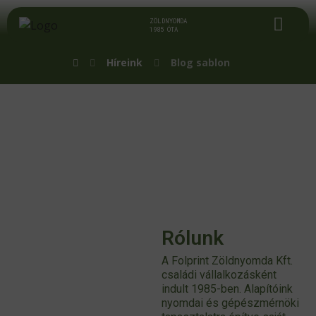
Blog sablon
ZÖLDNYOMDA
1985 ÓTA
Híreink
Blog sablon
Rólunk
A Folprint Zöldnyomda Kft.
családi vállalkozásként
indult 1985-ben. Alapítóink
nyomdai és gépészmérnöki