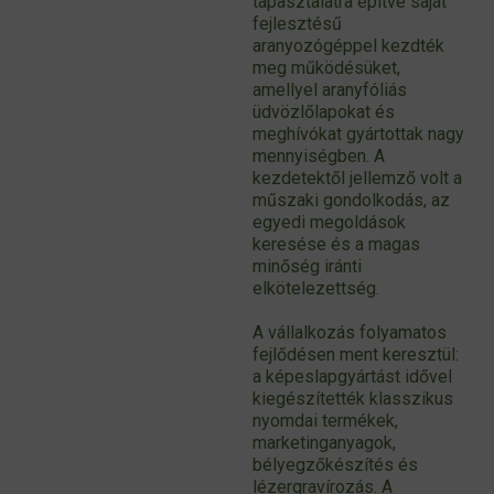
tapasztalatra építve saját
fejlesztésű
aranyozógéppel kezdték
meg működésüket,
amellyel aranyfóliás
üdvözlőlapokat és
meghívókat gyártottak nagy
mennyiségben. A
kezdetektől jellemző volt a
műszaki gondolkodás, az
egyedi megoldások
keresése és a magas
minőség iránti
elkötelezettség.
A vállalkozás folyamatos
fejlődésen ment keresztül:
a képeslapgyártást idővel
kiegészítették klasszikus
nyomdai termékek,
marketinganyagok,
bélyegzőkészítés és
lézergravírozás. A