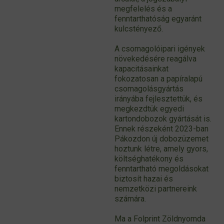
megfelelés és a
fenntarthatóság egyaránt
kulcstényező.
A csomagolóipari igények
növekedésére reagálva
kapacitásainkat
fokozatosan a papíralapú
csomagolásgyártás
irányába fejlesztettük, és
megkezdtük egyedi
kartondobozok gyártását is.
Ennek részeként 2023-ban
Pákozdon új dobozüzemet
hoztunk létre, amely gyors,
költséghatékony és
fenntartható megoldásokat
biztosít hazai és
nemzetközi partnereink
számára.
Ma a Folprint Zöldnyomda