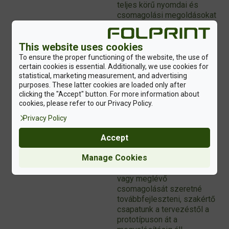
teljes körű nyomdai és
csomagolási megoldásokat
kínál: címkéket és
dobozokat egy kézből,
This website uses cookies
egységes arculati és
fenntarthatósági
To ensure the proper functioning of the website, the use of
szemlélettel. Folyamatos
certain cookies is essential. Additionally, we use cookies for
statistical, marketing measurement, and advertising
beruházásainkkal
purposes. These latter cookies are loaded only after
biztosítjuk, hogy partnereink
clicking the "Accept" button. For more information about
csomagolásai műszaki,
cookies, please refer to our Privacy Policy.
vizuális, költség- és
környezeti szempontból is
Privacy Policy
megfeleljenek a jövő
Accept
elvárásainak.
Manage Cookies
Amennyiben új termék
bevezetésén dolgozik,
vagy meglévő
csomagolását szeretné
továbbfejleszteni, szakértő
csapatunk a tervezéstől a
prototípuson át a