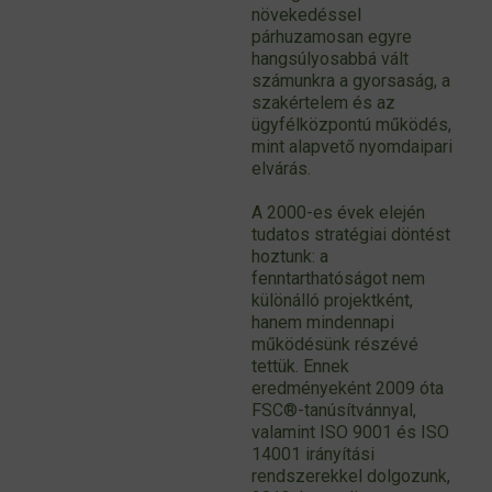
növekedéssel
párhuzamosan egyre
hangsúlyosabbá vált
számunkra a gyorsaság, a
szakértelem és az
ügyfélközpontú működés,
mint alapvető nyomdaipari
elvárás.
A 2000-es évek elején
tudatos stratégiai döntést
hoztunk: a
fenntarthatóságot nem
különálló projektként,
hanem mindennapi
működésünk részévé
tettük. Ennek
eredményeként 2009 óta
FSC®-tanúsítvánnyal,
valamint ISO 9001 és ISO
14001 irányítási
rendszerekkel dolgozunk,