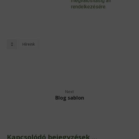
megvalósításig áll
rendelkezésére.
Híreink
Next
Blog sablon
Kapcsolódó bejegyzések ...