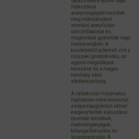
tapasztalatra építve saját
fejlesztésű
aranyozógéppel kezdték
meg működésüket,
amellyel aranyfóliás
üdvözlőlapokat és
meghívókat gyártottak nagy
mennyiségben. A
kezdetektől jellemző volt a
műszaki gondolkodás, az
egyedi megoldások
keresése és a magas
minőség iránti
elkötelezettség.
A vállalkozás folyamatos
fejlődésen ment keresztül:
a képeslapgyártást idővel
kiegészítették klasszikus
nyomdai termékek,
marketinganyagok,
bélyegzőkészítés és
lézergravírozás. A