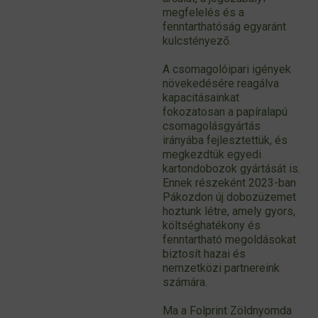
megfelelés és a
fenntarthatóság egyaránt
kulcstényező.
A csomagolóipari igények
növekedésére reagálva
kapacitásainkat
fokozatosan a papíralapú
csomagolásgyártás
irányába fejlesztettük, és
megkezdtük egyedi
kartondobozok gyártását is.
Ennek részeként 2023-ban
Pákozdon új dobozüzemet
hoztunk létre, amely gyors,
költséghatékony és
fenntartható megoldásokat
biztosít hazai és
nemzetközi partnereink
számára.
Ma a Folprint Zöldnyomda