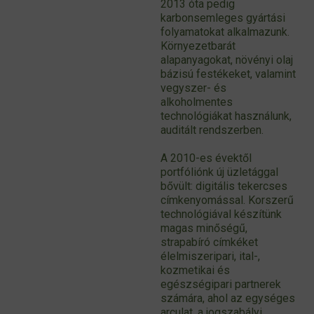
2013 óta pedig
karbonsemleges gyártási
folyamatokat alkalmazunk.
Környezetbarát
alapanyagokat, növényi olaj
bázisú festékeket, valamint
vegyszer- és
alkoholmentes
technológiákat használunk,
auditált rendszerben.
A 2010-es évektől
portfóliónk új üzletággal
bővült: digitális tekercses
címkenyomással. Korszerű
technológiával készítünk
magas minőségű,
strapabíró címkéket
élelmiszeripari, ital-,
kozmetikai és
egészségipari partnerek
számára, ahol az egységes
arculat, a jogszabályi