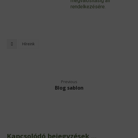
megvalósításig áll
rendelkezésére.
Híreink
Previous
Blog sablon
Kapcsolódó bejegyzések ...