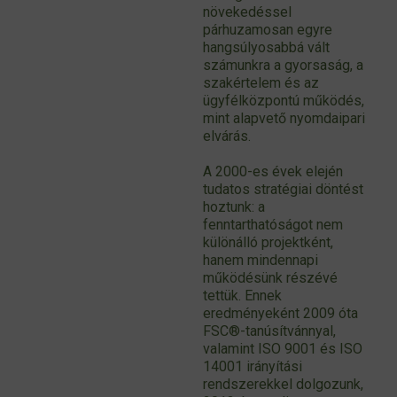
növekedéssel
párhuzamosan egyre
hangsúlyosabbá vált
számunkra a gyorsaság, a
szakértelem és az
ügyfélközpontú működés,
mint alapvető nyomdaipari
elvárás.
A 2000-es évek elején
tudatos stratégiai döntést
hoztunk: a
fenntarthatóságot nem
különálló projektként,
hanem mindennapi
működésünk részévé
tettük. Ennek
eredményeként 2009 óta
FSC®-tanúsítvánnyal,
valamint ISO 9001 és ISO
14001 irányítási
rendszerekkel dolgozunk,