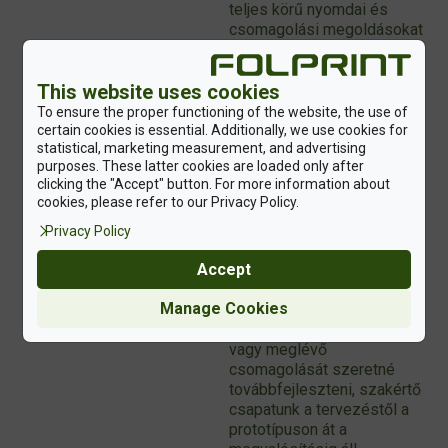
teljes körű nyomdai és
csomagolási megoldásokat
kínál: címkéket és
dobozokat egy kézből,
This website uses cookies
egységes arculati és
fenntarthatósági
To ensure the proper functioning of the website, the use of
szemlélettel. Folyamatos
certain cookies is essential. Additionally, we use cookies for
statistical, marketing measurement, and advertising
beruházásainkkal
purposes. These latter cookies are loaded only after
biztosítjuk, hogy partnereink
clicking the "Accept" button. For more information about
csomagolásai műszaki,
cookies, please refer to our Privacy Policy.
vizuális, költség- és
környezeti szempontból is
Privacy Policy
megfeleljenek a jövő
Accept
elvárásainak.
Manage Cookies
Amennyiben új termék
bevezetésén dolgozik,
vagy meglévő
csomagolását szeretné
továbbfejleszteni, szakértő
csapatunk a tervezéstől a
prototípuson át a