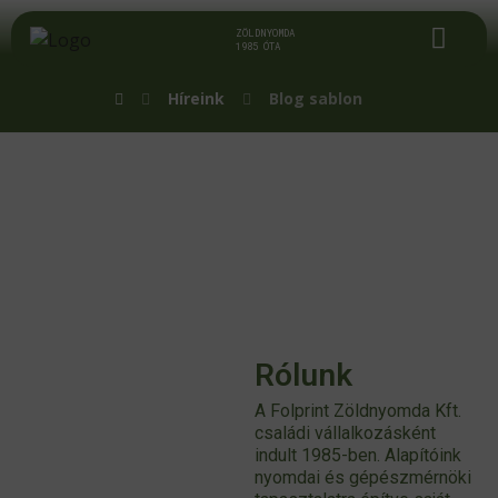
Blog sablon
ZÖLDNYOMDA
1985 ÓTA
Híreink
Blog sablon
Rólunk
A Folprint Zöldnyomda Kft.
családi vállalkozásként
indult 1985-ben. Alapítóink
nyomdai és gépészmérnöki