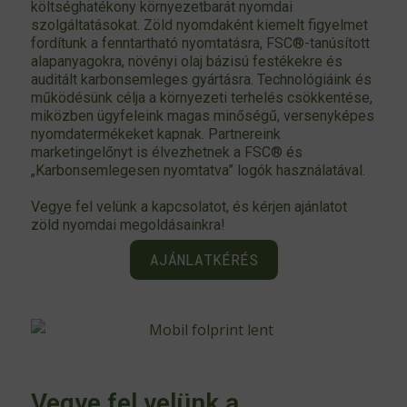
költséghatékony környezetbarát nyomdai
szolgáltatásokat. Zöld nyomdaként kiemelt figyelmet
fordítunk a fenntartható nyomtatásra, FSC®-tanúsított
alapanyagokra, növényi olaj bázisú festékekre és
auditált karbonsemleges gyártásra. Technológiáink és
működésünk célja a környezeti terhelés csökkentése,
miközben ügyfeleink magas minőségű, versenyképes
nyomdatermékeket kapnak. Partnereink
marketingelőnyt is élvezhetnek a FSC® és
„Karbonsemlegesen nyomtatva” logók használatával.
Vegye fel velünk a kapcsolatot, és kérjen ajánlatot
zöld nyomdai megoldásainkra!
AJÁNLATKÉRÉS
Vegye fel velünk a