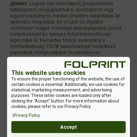
épülnek. Legyen szó szórólapról, prospektusról,
katalógusról, névjegykártyáról, levélpapírról vagy
egyedi kiadványról, minden projektre megtaláljuk az
optimális megoldást. Az ofszet és digitális
nyomtatást magas minőségű alapanyagokkal, precíz
kivitelezéssel és igényes felületnemesítéssel
egészítjük ki. Kiemelten fontos számunkra a
fenntarthatóság: FSC® tanúsítvánnyal rendelkező
papírokkal, környezetbarát festékekkel és
karbonsemleges gyártással dolgozunk. Nálunk nincs
sablonmegoldás – minden megrendelés egyedi,
átgondolt és célra szabott.
This website uses cookies
To ensure the proper functioning of the website, the use of
Minőségi nyomdai anyagokra van szüksége, pontos
certain cookies is essential. Additionally, we use cookies for
határidőkkel? Ossza meg velünk igényeit, és közösen
statistical, marketing measurement, and advertising
találjuk meg a megoldást.
purposes. These latter cookies are loaded only after
clicking the "Accept" button. For more information about
AJÁNLATKÉRÉS
cookies, please refer to our Privacy Policy.
Privacy Policy
Accept