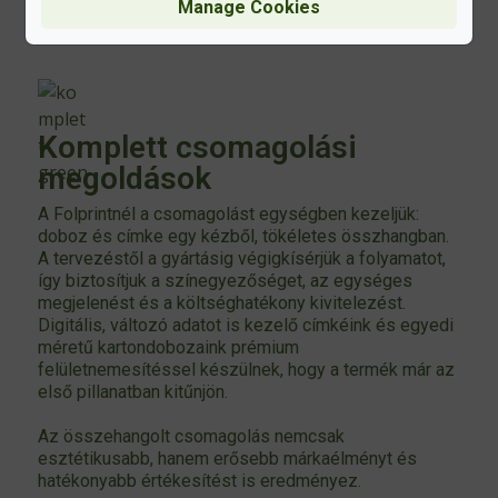
Manage Cookies
Komplett csomagolási
megoldások
A Folprintnél a csomagolást egységben kezeljük:
doboz és címke egy kézből, tökéletes összhangban.
A tervezéstől a gyártásig végigkísérjük a folyamatot,
így biztosítjuk a színegyezőséget, az egységes
megjelenést és a költséghatékony kivitelezést.
Digitális, változó adatot is kezelő címkéink és egyedi
méretű kartondobozaink prémium
felületnemesítéssel készülnek, hogy a termék már az
első pillanatban kitűnjön.
Az összehangolt csomagolás nemcsak
esztétikusabb, hanem erősebb márkaélményt és
hatékonyabb értékesítést is eredményez.