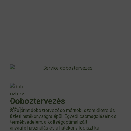
Doboztervezés
A Folprint doboztervezése mérnöki szemléletre és
üzleti hatékonyságra épül. Egyedi csomagolásaink a
termékvédelem, a költségoptimalizált
anyagfelhasználás és a hatékony logisztika