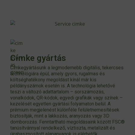
Címke gyártás
Címkegyártásunk a legmodernebb digitális, tekercses
technológiára épül, amely gyors, rugalmas és
költséghatékony megoldást kínál már kis
példányszámok esetén is. A technológia lehetővé
teszi a változó adattartalom – sorszámozás,
vonalkódok, QR-kódok, egyedi grafikák vagy színek –
kezelését egyetlen gyártási folyamaton belül. A
prémium megjelenést különféle felületnemesítések
biztosítják, mint a lakkozás, aranyozás vagy 3D
domborozás. Fenntartható megoldásaink között FSC®
tanúsítvánnyal rendelkező, víztiszta, metalizált és
újrahasznosított alapanyagok is elérhetők.