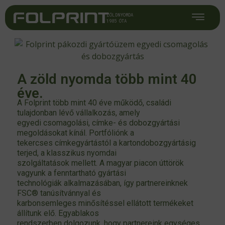
ZÖLDNYOMDA
1985 ÓTA
A zöld nyomda több mint 40
éve.
A Folprint több mint 40 éve működő, családi
tulajdonban lévő vállalkozás, amely
egyedi csomagolási, címke- és dobozgyártási
megoldásokat kínál. Portfóliónk a
tekercses címkegyártástól a kartondobozgyártásig
terjed, a klasszikus nyomdai
szolgáltatások mellett. A magyar piacon úttörök
vagyunk a fenntartható gyártási
technológiák alkalmazásában, így partnereinknek
FSC
®
tanúsítvánnyal és
karbonsemleges minősítéssel ellátott termékeket
állítunk elő. Egyablakos
rendszerben dolgozunk, hogy partnereink egységes