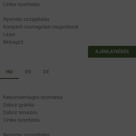
Címke nyomtatás
Nyomdai szolgáltatás
Komplett csomagolási megoldások
Lézer
Bélyegző
AJÁNLATKÉRÉS
info@folprint.hu
HU
EN
DE
Karbonsemleges nyomtatás
Doboz gyártás
Doboz tervezés
Címke nyomtatás
Nyomdai szolgáltatás